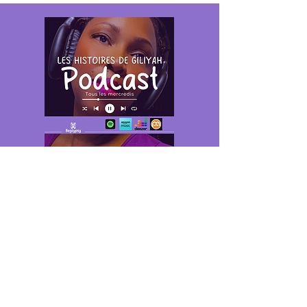
🎙️
Les Histoires de Giliyah – Le
Podcast de la Résilience et de
la Transformation
Bienvenue sur “Les Histoires de
Giliyah”, le podcast où chaque épisode
est une immersion dans l’univers de la
résilience, de la guérison émotionnelle
et de la transformation personnelle.
Ici, je vous emmène dans un voyage