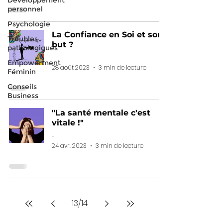
personnel
Psychologie
La Confiance en Soi et son
Troubles
but ?
pathologiques
-
Empowerment
28 août 2023
3 min de lecture
Féminin
Conseils
Business
"La santé mentale c'est
vitale !"
-
24 avr. 2023
3 min de lecture
13
/
14