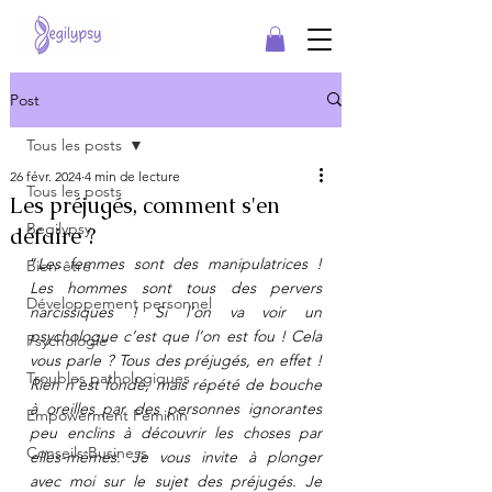
Post
Tous les posts
26 févr. 2024
4 min de lecture
Tous les posts
Les préjugés, comment s'en
Begilypsy
défaire ?
“
Les femmes sont des manipulatrices ! 
Bien-être
Les hommes sont tous des pervers 
Développement personnel
narcissiques ! Si l’on va voir un 
psychologue c’est que l’on est fou ! Cela 
Psychologie
vous parle ? Tous des préjugés, en effet ! 
Troubles pathologiques
Rien n’est fondé, mais répété de bouche 
à oreilles par des personnes ignorantes 
Empowerment Féminin
peu enclins à découvrir les choses par 
Conseils Business
elles-mêmes. Je vous invite à plonger 
avec moi sur le sujet des préjugés. Je 