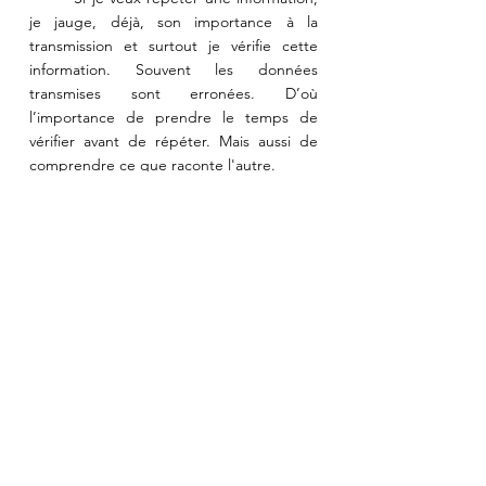
je jauge, déjà, son importance à la 
transmission et surtout je vérifie cette 
information. Souvent les données 
transmises sont erronées. D’où 
l’importance de prendre le temps de 
vérifier avant de répéter. Mais aussi de 
comprendre ce que raconte l'autre.
“
Apprenez à tourner 7 fois 
votre langue dans votre 
bouche avant de parler, car 
vos paroles seront plus sages 
et structurées, ainsi, vous 
aurez le loisir de choisir vos 
mots avec soin et d’éviter de 
dire quelque chose de 